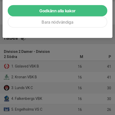
Godkänn alla kakor
Inget referat skrivet
Bara nödvändiga
Tabell
Division 2 Damer - Division
2 Södra
M
P
1. Gislaved VBK B
16
41
2. Kronan VBK B
16
41
3. Lunds VK C
16
30
4. Falkenbergs VBK
16
30
5. Engelholms VS C
16
26