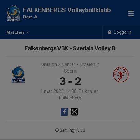
FALKENBERGS Volleybollklubb
Dam A
Logga in
Matcher
Falkenbergs VBK - Svedala Volley B
Division 2 Damer - Division 2
Södra
3 - 2
1 mar 2025, 14:30, Falkhallen,
Falkenberg
Samling 13:30