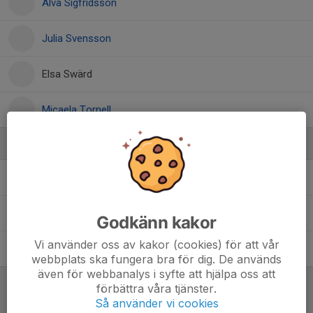
Alva Sigfridsson
Julia Svensson
Elsa Swärd
Micaela Tornell
Ledare
Hans Qvarnström
Ledare
Inger Svensson
Ledare
Godkänn kakor
Vi använder oss av kakor (cookies) för att vår
Tomas Svensson
Tränare
webbplats ska fungera bra för dig. De används
även för webbanalys i syfte att hjälpa oss att
förbättra våra tjänster.
Referat
Så använder vi cookies