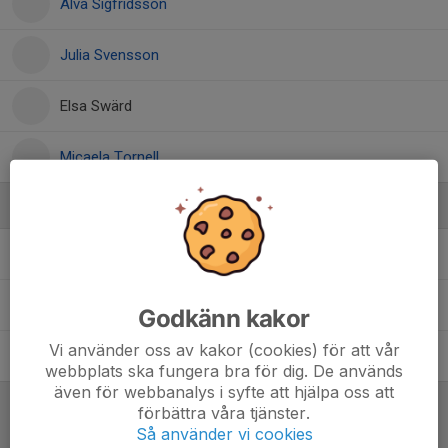
Alva Sigfridsson
Julia Svensson
Elsa Swärd
Micaela Tornell
Ledare
Hans Qvarnström
Ledare
Inger Svensson
Ledare
Godkänn kakor
Vi använder oss av kakor (cookies) för att vår
Tomas Svensson
Tränare
webbplats ska fungera bra för dig. De används
även för webbanalys i syfte att hjälpa oss att
förbättra våra tjänster.
Referat
Så använder vi cookies