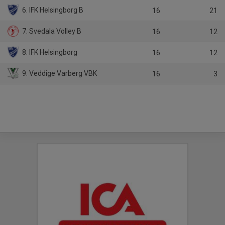
6. IFK Helsingborg B
16
21
7. Svedala Volley B
16
12
8. IFK Helsingborg
16
12
9. Veddige Varberg VBK
16
3