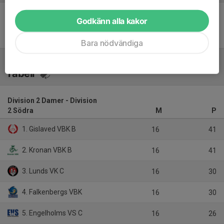
Godkänn alla kakor
Inget referat skrivet
Bara nödvändiga
Tabell
Division 2 Damer - Division
2 Södra
M
P
1. Gislaved VBK B
16
41
2. Kronan VBK B
16
41
3. Lunds VK C
16
30
4. Falkenbergs VBK
16
30
5. Engelholms VS C
16
26