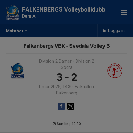
FALKENBERGS Volleybollklubb
Dam A
Logga in
Matcher
Falkenbergs VBK - Svedala Volley B
Division 2 Damer - Division 2
Södra
3 - 2
1 mar 2025, 14:30, Falkhallen,
Falkenberg
Samling 13:30