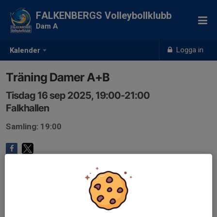
FALKENBERGS Volleybollklubb
Dam A
Logga in
Kalender
Träning Damer A+B
Tisdag 16 sep 2025, 19:00-21:00
Falkhallen
Samling: 19:00