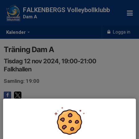
FALKENBERGS Volleybollklubb
Dam A
Logga in
Kalender
Träning Dam A
Tisdag 12 nov 2024, 19:00-21:00
Falkhallen
Samling: 19:00