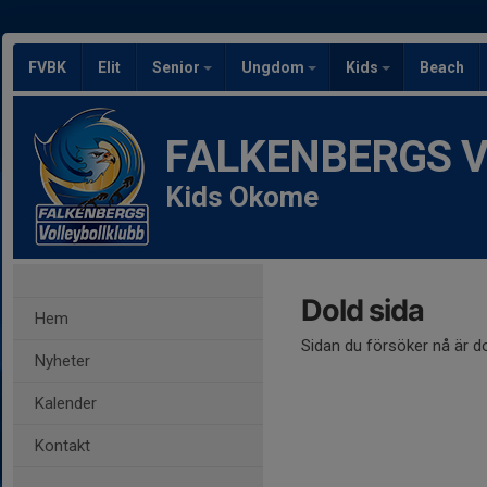
FVBK
Elit
Senior
Ungdom
Kids
Beach
FALKENBERGS Vol
Kids Okome
Dold sida
Hem
Sidan du försöker nå är d
Nyheter
Kalender
Kontakt